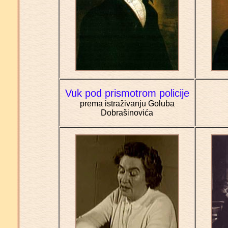
Vuk pod prismotrom policije
prema istraživanju Goluba
Dobrašinovića