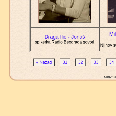
Mi
Draga Ilić - Jonaš
spikerka Radio Beograda govori
Njihov s
« Nazad
31
32
33
34
Arhiv Si