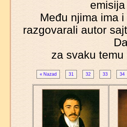
emisija
Među njima ima i 
razgovarali autor sajt
Da
za svaku temu 
« Nazad
31
32
33
34