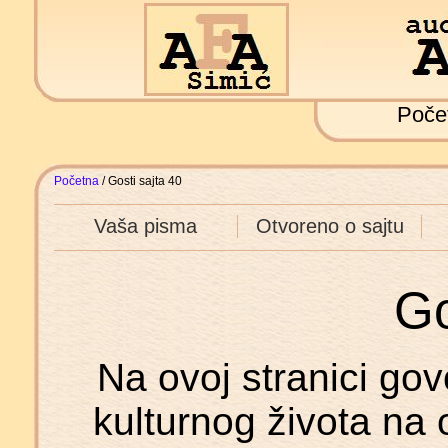
Poče
Početna
/ Gosti sajta 40
Vaša pisma
Otvoreno o sajtu
Go
Na ovoj stranici govo
kulturnog života na