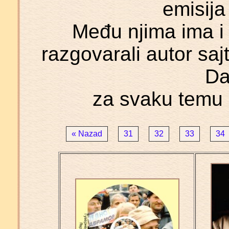
emisija
Među njima ima i 
razgovarali autor sajt
Da
za svaku temu 
« Nazad
31
32
33
34