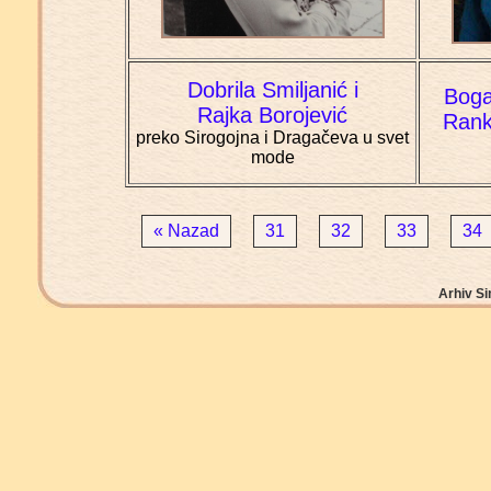
Dobrila Smiljanić i
Boga
Rajka Borojević
Rank
preko Sirogojna i Dragačeva u svet
mode
« Nazad
31
32
33
34
Arhiv Si