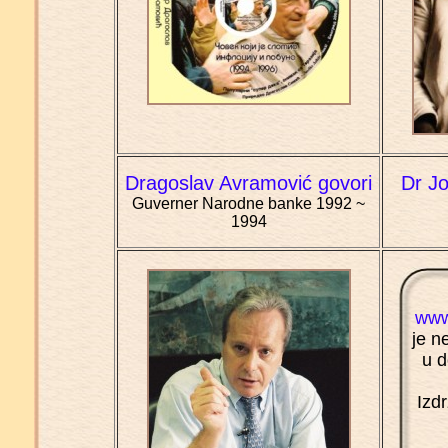
Dragoslav Avramović govori
Dr Jo
Guverner Narodne banke 1992 ~
1994
www
je n
u 
Izd