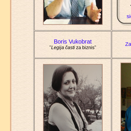
s
Boris Vukobrat
Za
"
Legija časti
za biznis"