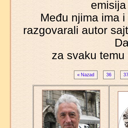
emisija
Među njima ima i 
razgovarali autor sajt
Da
za svaku temu 
« Nazad
36
3