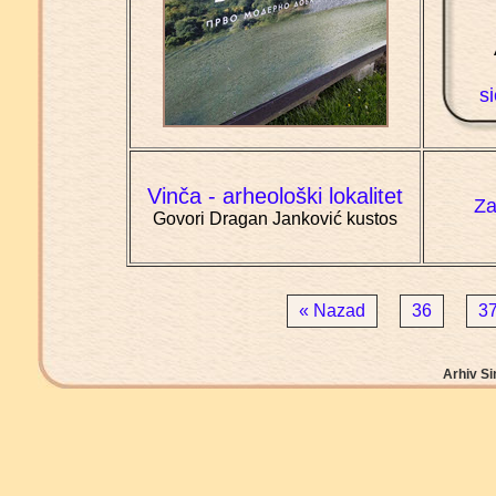
s
Vinča - arheološki lokalitet
Za
Govori Dragan Janković kustos
« Nazad
36
3
Arhiv Si