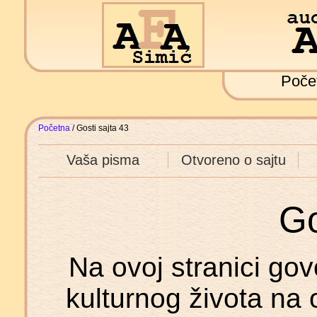
Poče
Početna
/ Gosti sajta 43
Vaša pisma
Otvoreno o sajtu
Go
Na ovoj stranici govo
kulturnog života na