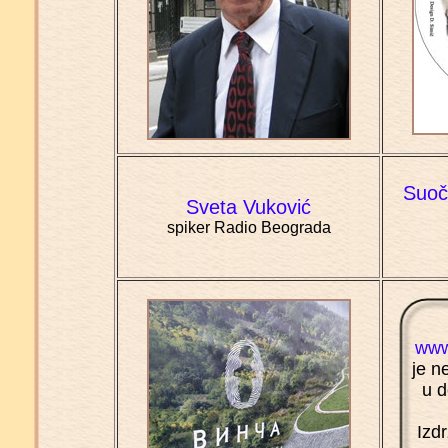
Suoč
Sveta Vuković
spiker Radio Beograda
www
je n
u 
Izd