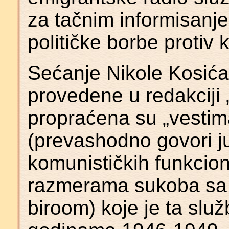
za tačnim informisanje
političke borbe protiv
Sećanje Nikole Kosić
provedene u redakciji 
propraćena su „vestima
(prevashodno govori j
komunističkih funkcion
razmerama sukoba sa 
biroom) koje je ta služ