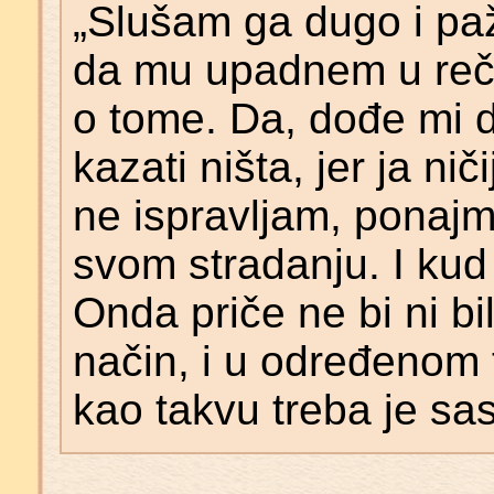
„Slušam ga dugo i pa
da mu upadnem u reč 
o tome. Da, dođe mi d
kazati ništa, jer ja ni
ne ispravljam, ponajma
svom stradanju. I kud 
Onda priče ne bi ni bi
način, i u određenom tr
kao takvu treba je saslu