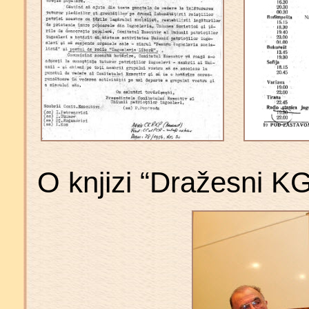
O knjizi “Dražesni KG