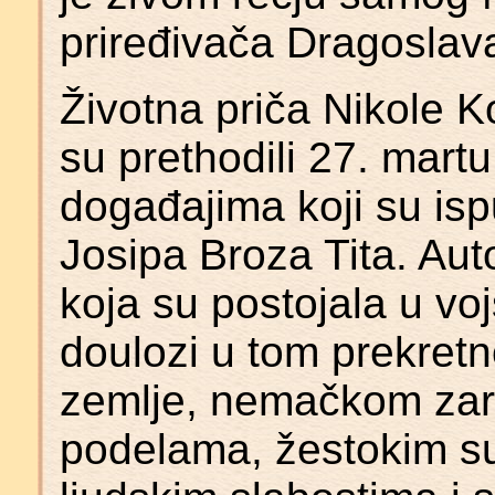
priređivača Dragoslav
Životna priča Nikole K
su prethodili 27. mart
događajima koji su isp
Josipa Broza Tita. Au
koja su postojala u vojs
doulozi u tom prekretn
zemlje, nemačkom zaro
podelama, žestokim s