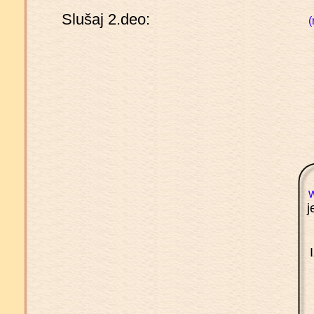
Slušaj 2.deo:
(
j