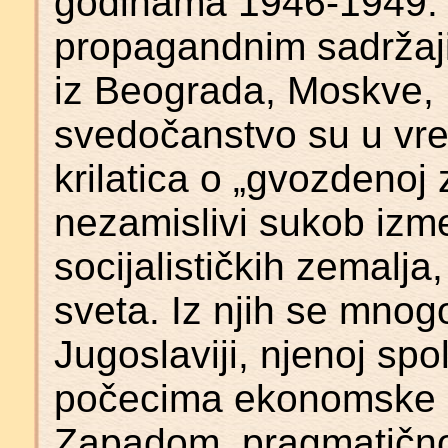
godinama 1946-1949.
propagandnim sadržaji
iz Beograda, Moskve, 
svedočanstvo su u vr
krilatica o „gvozdenoj 
nezamislivi sukob izme
socijalističkih zemalj
sveta. Iz njih se mnog
Jugoslaviji, njenoj spol
počecima ekonomske i 
Zapadom, pragmatičnoj 