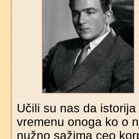
Učili su nas da istori
vremenu onoga ko o njo
nužno sažima ceo korp