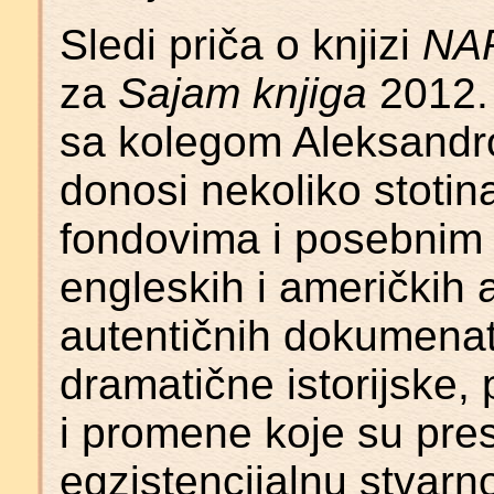
Sledi priča o knjizi
NA
za
Sajam knjiga
2012. 
sa kolegom Aleksandr
donosi nekoliko stoti
fondovima i posebnim 
engleskih i američkih 
autentičnih dokumenat
dramatične istorijske, 
i promene koje su pres
egzistencijalnu stvarn