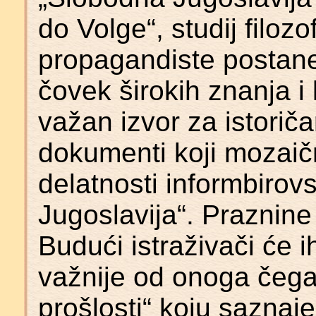
do Volge“, studij filoz
propagandiste postane 
čovek širokih znanja i
važan izvor za istorič
dokumenti koji mozaič
delatnosti informbirov
Jugoslavija“. Praznine 
Budući istraživači će 
važnije od onoga čega
prošlosti“ koju sazna