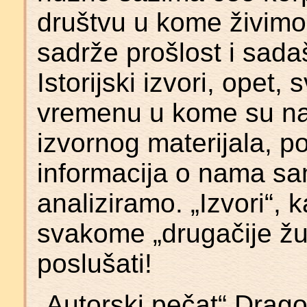
društvu u kome živimo
sadrže prošlost i sadaš
Istorijski izvori, opet
vremenu u kome su nas
izvornog materijala, 
informacija o nama sa
analiziramo. „Izvori“, 
svakome „drugačije žub
poslušati!
„Autorski pečat“ Drag