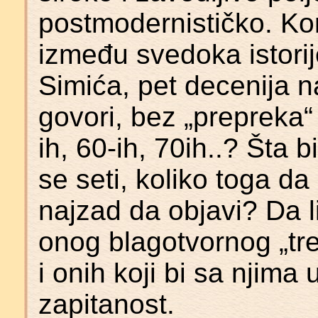
postmodernističko. Ko
između svedoka istorij
Simića, pet decenija 
govori, bez „prepreka“ 
ih, 60-ih, 70ih..? Šta
se seti, koliko toga da
najzad da objavi? Da li 
onog blagotvornog „t
i onih koji bi sa njima 
zapitanost.