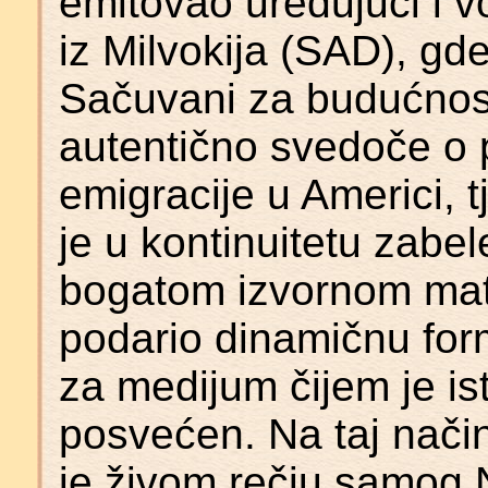
emitovao uređujući i v
iz Milvokija (SAD), gd
Sačuvani za budućnost 
autentično svedoče o 
emigracije u Americi, t
je u kontinuitetu zabel
bogatom izvornom mate
podario dinamičnu form
za medijum čijem je is
posvećen. Na taj nač
je živom rečju samog 