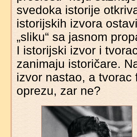
svedoka istorije otkri
istorijskih izvora ostav
„sliku“ sa jasnom pro
I istorijski izvor i tvo
zanimaju istoričare. N
izvor nastao, a tvorac 
oprezu, zar ne?