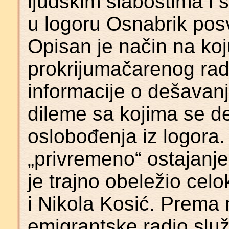
ljudskim slabostima i s
u logoru Osnabrik pos
Opisan je način na koju
prokrijumačarenog radi
informacije o dešavanj
dileme sa kojima se de
oslobođenja iz logora
„privremeno“ ostajanje 
je trajno obeležio celo
i Nikola Kosić. Prema
emigrantske radio služ