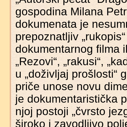
gospodina Milana Petr
dokumenata je nesumnj
prepoznatljiv „rukopis“
dokumentarnog filma ili
„Rezovi“, „rakusi“, „ka
u „doživljaj prošlosti“
priče unose novu dime
je dokumentaristička p
njoj postoji „čvrsto jezg
široko i zavodljivo po