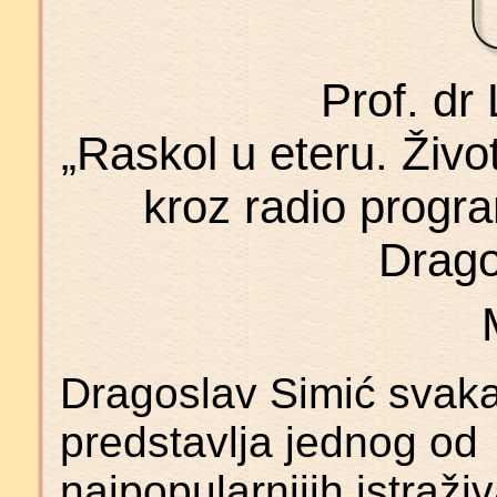
Prof. dr
„Raskol u eteru. Živo
kroz radio progr
Drago
Dragoslav Simić svak
predstavlja jednog od
najpopularnijih istraživ