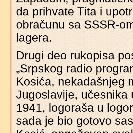
da prihvate Tita i upo
obračunu sa SSSR-om i
lagera.
Drugi deo rukopisa po
„Srpskog radio program
Kosića, nekadašnjeg m
Jugoslavije, učesnika
1941, logoraša u logo
sada je bio gotovo sa