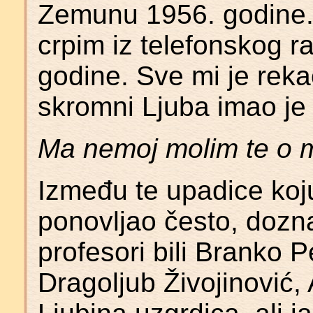
Zemunu 1956. godine.
crpim iz telefonskog 
godine. Sve mi je reka
skromni Ljuba imao je
Ma nemoj molim te o me
Između te upadice koj
ponovljao često, dozn
profesori bili Branko 
Dragoljub Živojinović,