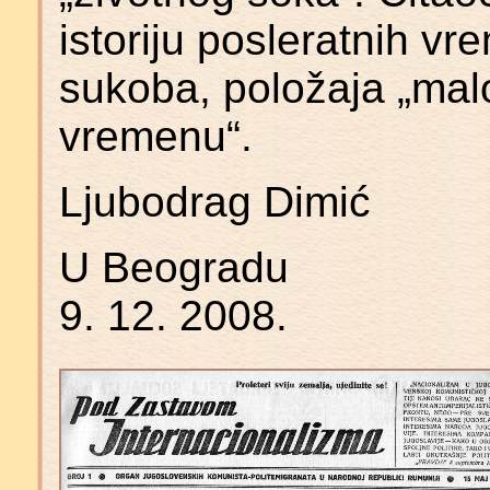
istoriju posleratnih vr
sukoba, položaja „mal
vremenu“.
Ljubodrag Dimić
U Beogradu
9. 12. 2008.