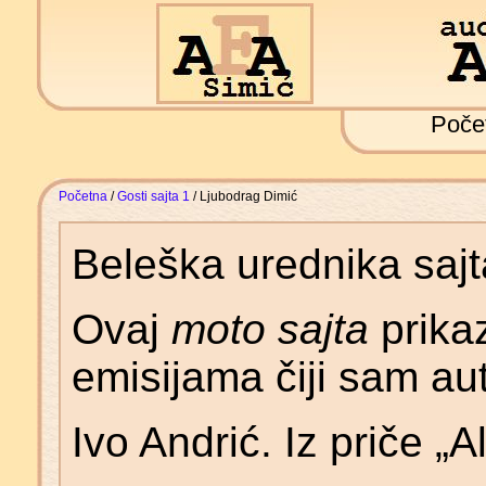
Poče
Početna
/
Gosti sajta 1
/ Ljubodrag Dimić
Beleška urednika saj
Ovaj
moto sajta
prika
emisijama čiji sam aut
Ivo Andrić. Iz priče „A