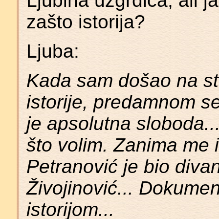
Ljubina uzgrdica, ali 
zašto istorija?
Ljuba:
Kada sam došao na stud
istorije, predamnom 
je apsolutna sloboda.
što volim. Zanima me i
Petranović je bio diva
Živojinović... Dokume
istorijom...