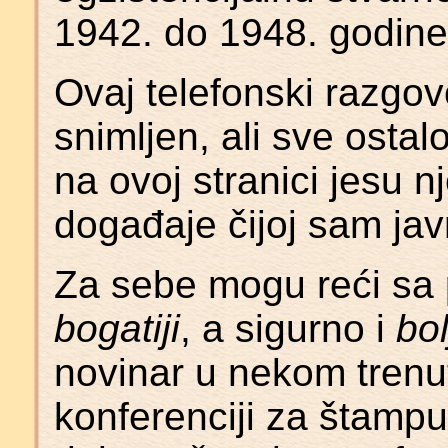
1942. do 1948. godine
Ovaj telefonski razgo
snimljen, ali sve ostalo
na ovoj stranici jesu n
događaje čijoj sam jav
Za sebe mogu reći sa
bogatiji
, a sigurno i
bol
novinar u nekom trenu
konferenciji za štamp