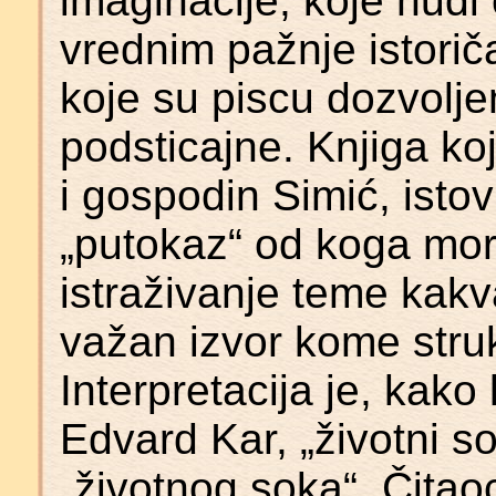
imaginacije, koje nudi
vrednim pažnje istori
koje su piscu dozvolje
podsticajne. Knjiga ko
i gospodin Simić, istov
„putokaz“ od koga mor
istraživanje teme kakv
važan izvor kome struka
Interpretacija je, kako 
Edvard Kar, „životni so
„životnog soka“. Čitaoc