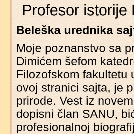
Profesor istorije
Beleška urednika saj
Moje poznanstvo sa p
Dimićem šefom katedre 
Filozofskom fakultetu 
ovoj stranici sajta, je
prirode. Vest iz novem
dopisni član SANU, b
profesionalnoj biograf