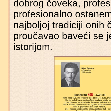
dobrog čoveka, profes
profesionalno ostanem
najboljoj tradiciji onih 
proučavao baveći se j
istorijom.