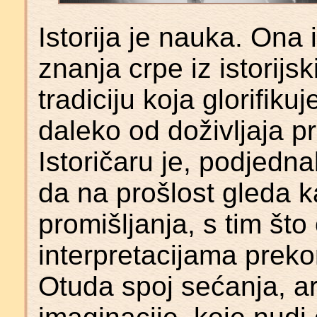
Istorija je nauka. Ona
znanja crpe iz istorijs
tradiciju koja glorifikuj
daleko od doživljaja pr
Istoričaru je, podjedn
da na prošlost gleda ka
promišljanja, s tim št
interpretacijama preko
Otuda spoj sećanja, a