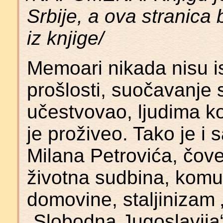
Srbije, a ova stranica
iz knjige/
Memoari nikada nisu is
prošlosti, suočavanje 
učestvovao, ljudima ko
je proživeo. Tako je i
Milana Petrovića, čove
životna sudbina, komun
domovine, staljinizam „
„Slobodna Jugoslavija