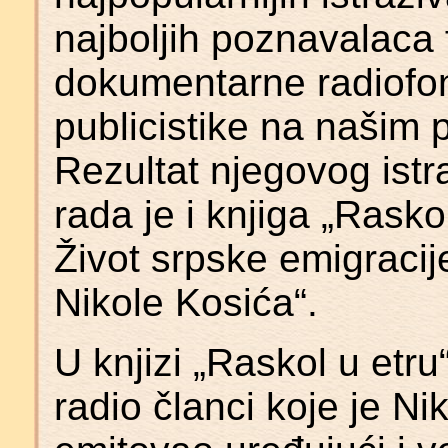
najboljih poznavalaca 
dokumentarne radiofoni
publicistike na našim 
Rezultat njegovog ist
rada je i knjiga „Rasko
Život srpske emigracij
Nikole Kosića“.
U knjizi „Raskol u etr
radio članci koje je N