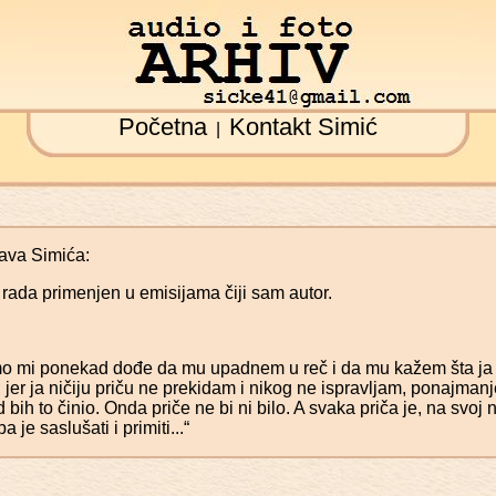
Početna
Kontakt Simić
|
ava Simića:
 rada primenjen u emisijama čiji sam autor.
mo mi ponekad dođe da mu upadnem u reč i da mu kažem šta ja 
, jer ja ničiju priču ne prekidam i nikog ne ispravljam, ponajmanj
 bih to činio. Onda priče ne bi ni bilo. A svaka priča je, na svoj
a je saslušati i primiti...“