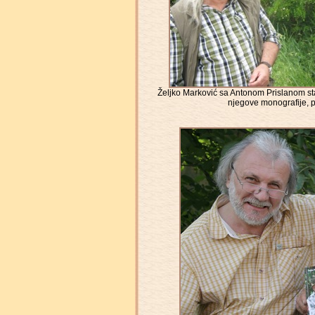
Željko Marković sa Antonom Prislanom st
njegove monografije, 