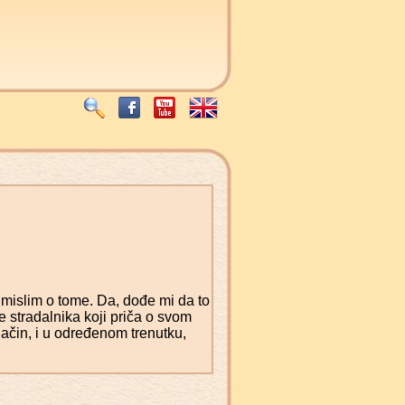
mislim o tome. Da, dođe mi da to
e stradalnika koji priča o svom
 način, i u određenom trenutku,