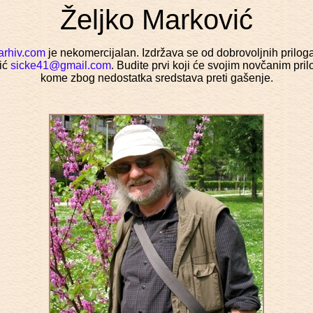
Željko Marković
arhiv.com
je nekomercijalan. Izdržava se od dobrovoljnih prilog
ić
sicke41@gmail.com
. Budite prvi koji će svojim novčanim pri
kome zbog nedostatka sredstava preti gašenje.