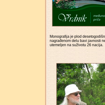
Monografija je plod desetogodišn
nagrađenom delu bavi javnosti n
utemeljen na suživotu 26 nacija.