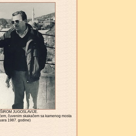
ŠIROM JUGOSLAVIJE.
lićem, čuvenim skakačem sa kamenog mosta
ruara 1987. godine)