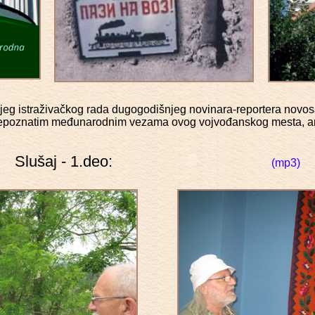
jeg istraživačkog rada dugogodišnjeg novinara-reportera novos
epoznatim međunarodnim vezama ovog vojvođanskog mesta, ana
Slušaj - 1.deo:
(mp3)