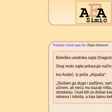
Početna
/
Gosti sajta 36
/ Željko Marković
Beleška urednika sajta Dragosl
Ovaj
moto sajta
prikazuje način
Ivo Andrić. Iz priče „Alipaša“:
„Slušam ga dugo i pažljivo, sa
učinim, ali neću mu kazati ništa
stradanju. I kud bih ja došao kad
iskrena i istinita, a kao takvu treb