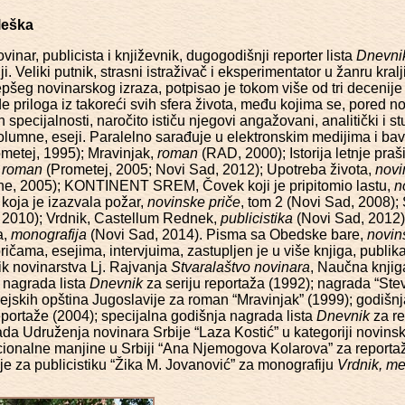
leška
vinar, publicista i književnik, dugogodišnji reporter lista
Dnevni
i. Veliki putnik, strasni istraživač i eksperimentator u žanru kra
ajlepšeg novinarskog izraza, potpisao je tokom više od tri deceni
ade priloga iz takoreći svih sfera života, među kojima se, pored 
specijalnosti, naročito ističu njegovi angažovani, analitički i studi
, kolumne, eseji. Paralelno sarađuje u elektronskim medijima i ba
metej, 1995); Mravinjak,
roman
(RAD, 2000); Istorija letnje praš
,
roman
(Prometej, 2005; Novi Sad, 2012); Upotreba života,
novi
dine, 2005); KONTINENT SREM, Čovek koji je pripitomio lastu,
n
ja je izazvala požar,
novinske priče
, tom 2 (Novi Sad, 2008);
 2010); Vrdnik, Castellum Rednek,
publicistika
(Novi Sad, 2012);
a,
monografija
(Novi Sad, 2014). Pisma sa Obedske bare,
novin
ičama, esejima, intervjuima, zastupljen je u više knjiga, publika
ik novinarstva Lj. Rajvanja
Stvaralaštvo novinara
, Naučna knjig
 nagrada lista
Dnevnik
za seriju reportaža (1992); nagrada “St
ejskih opština Jugoslavije za roman “Mravinjak” (1999); godišn
eportaže (2004); specijalna godišnja nagrada lista
Dnevnik
za re
a Udruženja novinara Srbije “Laza Kostić” u kategoriji novins
onalne manjine u Srbiji “Ana Njemogova Kolarova” za reportaž
e za publicistiku “Žika M. Jovanović” za monografiju
Vrdnik, m