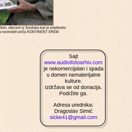
m, starcem iz Surduka koji je pripitomio
lusa novinskih priča KONTINENT SREM
Sajt
www.audioifotoarhiv.com
je nekomercijalan i spada
u domen nematerijalne
kulture.
Izdržava se od donacija.
Podržite ga.
Adresa urednika:
Dragoslav Simić
sicke41@gmail.com