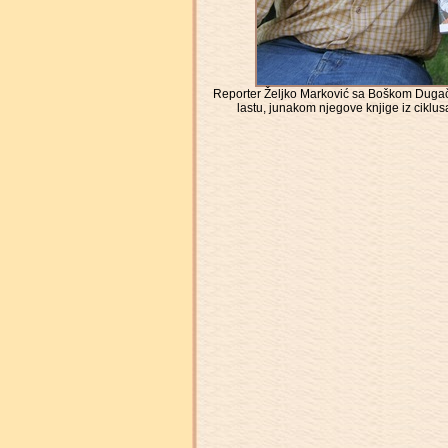
Reporter Željko Marković sa Boškom Dugački
lastu, junakom njegove knjige iz cik