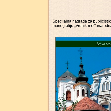
Specijalna nagrada za publicist
monografiju „Vrdnik-međunarodna