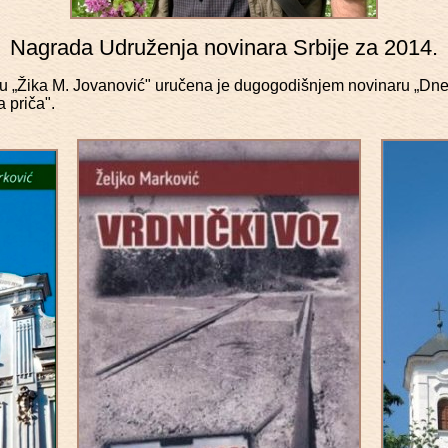
Nagrada Udruženja novinara Srbije za 2014.
iku „Žika M. Jovanović" uručena je dugogodišnjem novinaru „Dn
 priča".