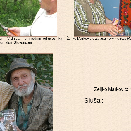
arim Vrdničaninom, jednim od učesnika
Željko Marković u
Zavičajnom muzeju 
poreklom Slovencem.
Željko Markovi
Slušaj: