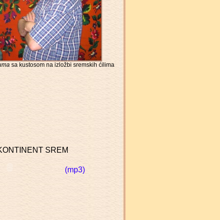
Ruma
sa kustosom na izložbi sremskih ćilima
ć: KONTINENT SREM
(mp3)