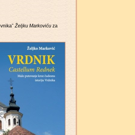
evnika"
Željku Markoviću
za