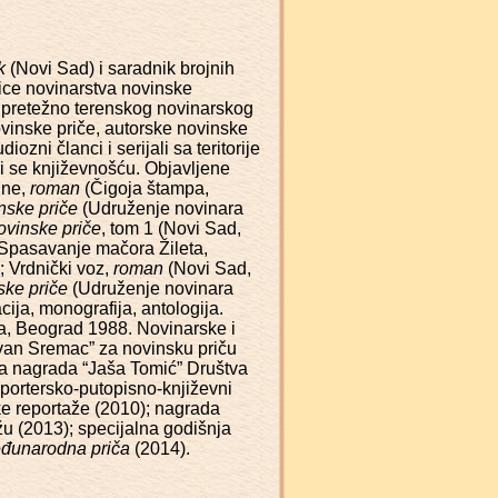
k
(Novi Sad) i saradnik brojnih
ljice novinarstva novinske
je pretežno terenskog novinarskog
novinske priče, autorske novinske
ozni članci i serijali sa teritorije
vi se književnošću. Objavljene
ine,
roman
(Čigoja štampa,
nske priče
(Udruženje novinara
ovinske priče
, tom 1 (Novi Sad,
 Spasavanje mačora Žileta,
 Vrdnički voz,
roman
(Novi Sad,
ske priče
(Udruženje novinara
cija, monografija, antologija.
a, Beograd 1988. Novinarske i
evan Sremac” za novinsku priču
ja nagrada “Jaša Tomić” Društva
portersko-putopisno-književni
ke reportaže (2010); nagrada
u (2013); specijalna godišnja
eđunarodna priča
(2014).