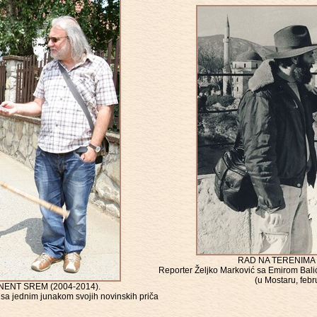
RAD NA TERENIMA 
Reporter Željko Marković sa Emirom Ba
(u Mostaru, feb
ENT SREM (2004-2014).
 sa jednim junakom svojih novinskih priča