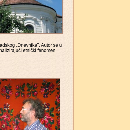
adskog „Dnevnika". Autor se u
lizirajući etnički fenomen