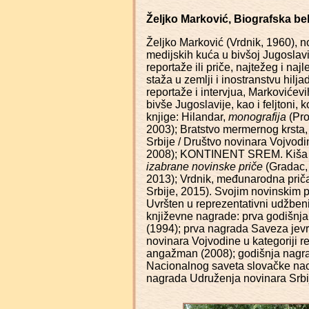
Željko Marković, Biografska be
Željko Marković (Vrdnik, 1960), no
medijskih kuća u bivšoj Jugoslavij
reportaže ili priče, najtežeg i n
staža u zemlji i inostranstvu hilj
reportaže i intervjua, Markovićevih 
bivše Jugoslavije, kao i feljtoni
knjige: Hilandar,
monografija
(Pro
2003); Bratstvo mermernog krsta
Srbije / Društvo novinara Vojvo
2008); KONTINENT SREM. Kiša ko
izabrane novinske priče
(Gradac,
2013); Vrdnik, međunarodna prič
Srbije, 2015). Svojim novinskim pr
Uvršten u reprezentativni udžben
književne nagrade: prva godišnja
(1994); prva nagrada Saveza jevr
novinara Vojvodine u kategoriji r
angažman (2008); godišnja nagrad
Nacionalnog saveta slovačke naci
nagrada Udruženja novinara Srbij