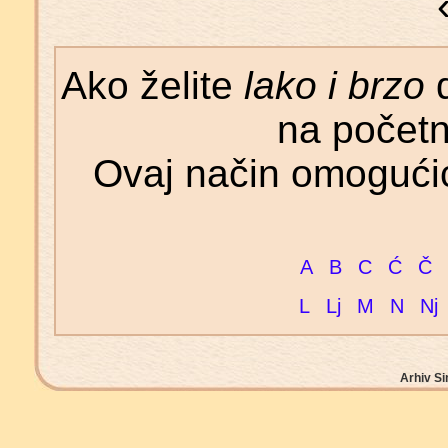
Ako želite
lako i brzo
d
na početn
Ovaj način omogućić
A
B
C
Ć
Č
L
Lj
M
N
Nj
Arhiv Si