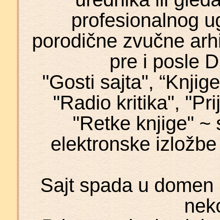
profesionalnog u
porodične zvučne arh
pre i posle 
"Gosti sajta", “Knjig
"Radio kritika", "Prij
"Retke knjige" ~
elektronske izložb
Sajt spada u domen n
nek