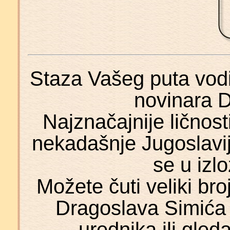
Staza Vašeg puta vodi 
novinara 
Najznačajnije ličnosti 
nekadašnje Jugoslavije
se u izl
Možete čuti veliki br
Dragoslava Simića 
urednika ili gleda