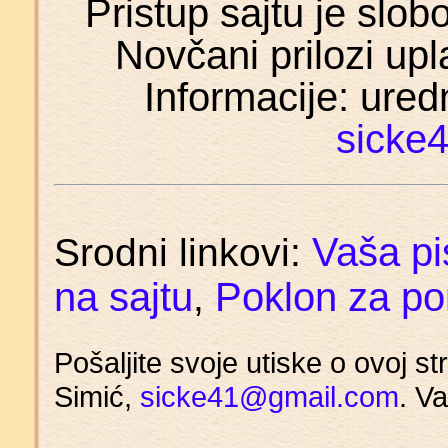
Pristup sajtu je slo
Novčani prilozi upl
Informacije: ured
sicke
Vaša p
Srodni linkovi:
na sajtu
Poklon za po
,
Pošaljite svoje utiske o ovoj s
Simić,
sicke41@gmail.com
. V