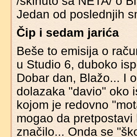
/skinuto sa NETA/ o Bl
Jedan od poslednjih 
Čip i sedam jarića
Beše to emisija o raču
u Studio 6, duboko isp
Dobar dan, Blažo... I 
dolazaka "davio" oko i
kojom je redovno "mot
mogao da pretpostavi k
značilo... Onda se "ško