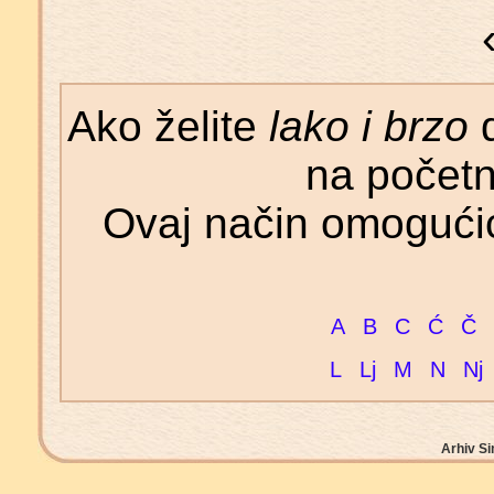
Ako želite
lako i brzo
d
na početn
Ovaj način omogućić
A
B
C
Ć
Č
L
Lj
M
N
Nj
Arhiv Si