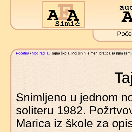
Poče
Početna
/
Moć radija
/ Tajna škola, Moj sin nije meni brat pa sa njim zeml
Ta
Snimljeno u jednom 
soliteru 1982. Požrtvov
Marica iz škole za op