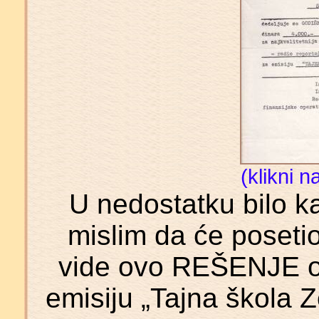
(klikni n
U nedostatku bilo ka
mislim da će posetio
vide ovo REŠENJE o
emisiju „Tajna škola 