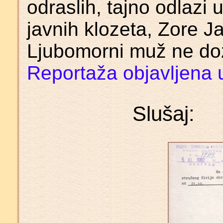
odraslih, tajno odlazi 
javnih klozeta, Zore J
Ljubomorni muž ne doz
Reportaža objavljena u
Slušaj: