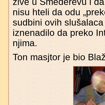
žive u Smederevu i da 
nisu hteli da odu „pre
sudbini ovih slušalaca
iznenadilo da preko In
njima.
Ton masjtor je bio Blaž