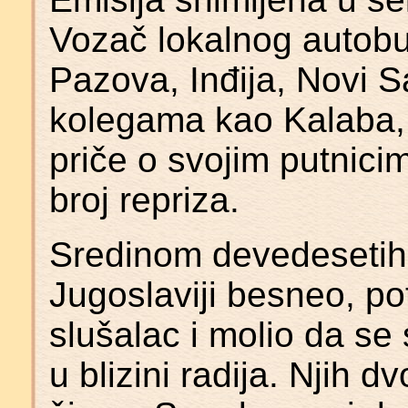
Vozač lokalnog autobus
Pazova, Inđija, Novi S
kolegama kao Kalaba, i
priče o svojim putnicim
broj repriza.
Sredinom devedesetih 
Jugoslaviji besneo, po
slušalac i molio da se
u blizini radija. Njih dv