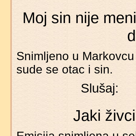
Moj sin nije meni
d
Snimljeno u Markovcu
sude se otac i sin.
Slušaj:
Jaki živc
Emisija snimljena u s