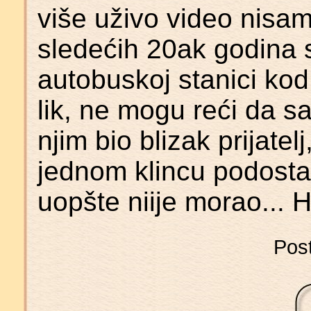
više uživo video nisam
sledećih 20ak godina s
autobuskoj stanici kod
lik, ne mogu reći da s
njim bio blizak prijatel
jednom klincu podost
uopšte niije morao... H
Post