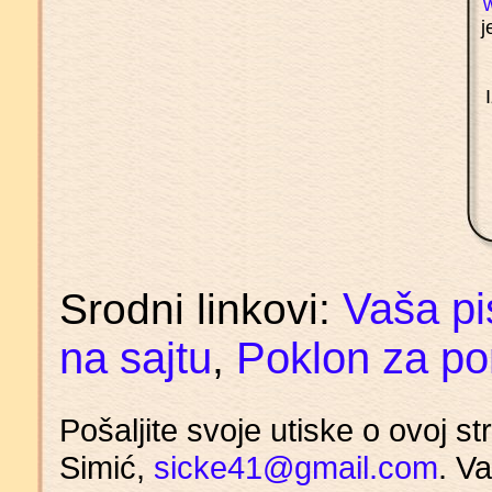
j
Vaša p
Srodni linkovi:
na sajtu
Poklon za po
,
Pošaljite svoje utiske o ovoj s
Simić,
sicke41@gmail.com
. V