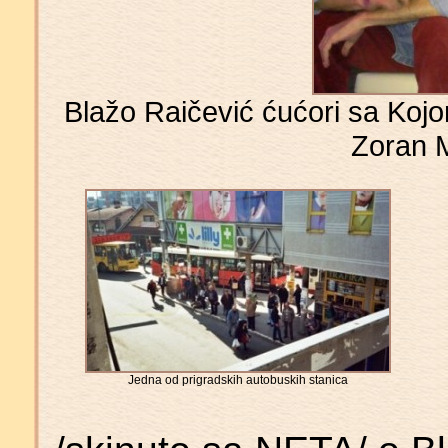
Blažo Raičević ćućori sa Kojo
Zoran M
Jedna od prigradskih autobuskih stanica