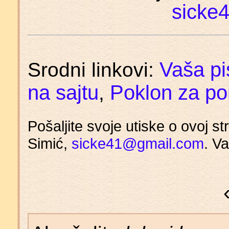
sicke
Vaša p
Srodni linkovi:
na sajtu
Poklon za po
,
Pošaljite svoje utiske o ovoj s
Simić,
sicke41@gmail.com
. V