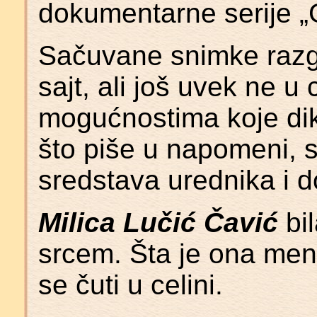
dokumentarne serije „G
Sačuvane snimke razg
sajt, ali još uvek ne u
mogućnostima koje dikt
što piše u napomeni, sa
sredstava urednika i do
Milica Lučić Čavić
bil
srcem. Šta je ona men
se čuti u celini.