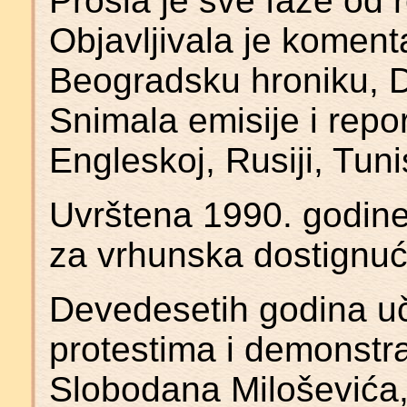
Prošla je sve faze od 
Objavljivala je komenta
Beogradsku hroniku, Dn
Snimala emisije i repo
Engleskoj, Rusiji, Tuni
Uvrštena 1990. godin
za vrhunska dostignuća
Devedesetih godina uč
protestima i demonstra
Slobodana Miloševića,