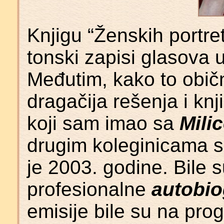
Knjigu “Ženskih portreti”
tonski zapisi glasova 
Međutim, kako to obično
dragačija rešenja i kn
koji sam imao sa
Mili
drugim koleginicama sa
je 2003. godine. Bile su
profesionalne
autobio
emisije bile su na pro