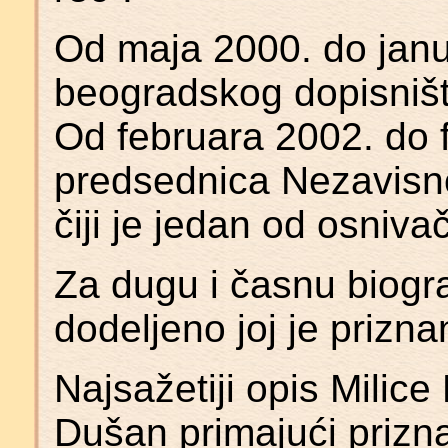
Od maja 2000. do janua
beogradskog dopisniš
Od februara 2002. do f
predsednica Nezavisno
čiji je jedan od osniva
Za dugu i časnu biogra
dodeljeno joj je prizna
Najsažetiji opis Milice
Dušan primajući prizn