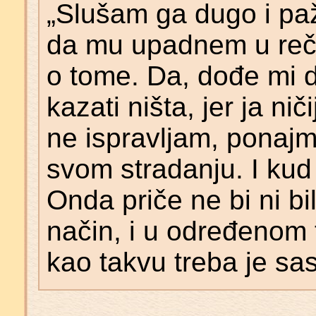
„Slušam ga dugo i pa
da mu upadnem u reč 
o tome. Da, dođe mi d
kazati ništa, jer ja ni
ne ispravljam, ponajma
svom stradanju. I kud 
Onda priče ne bi ni bi
način, i u određenom tr
kao takvu treba je saslu