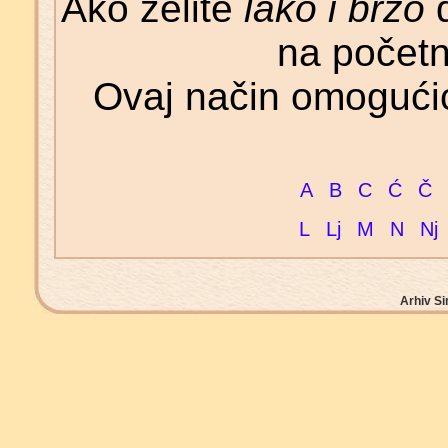
Ako želite
lako i brzo
d
na početn
Ovaj način omogućić
A
B
C
Ć
Č
L
Lj
M
N
Nj
Arhiv Si