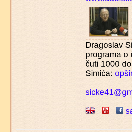
Dragoslav Si
programa o 
čuti 1000 d
Simića:
opšir
sicke41@gm
sa