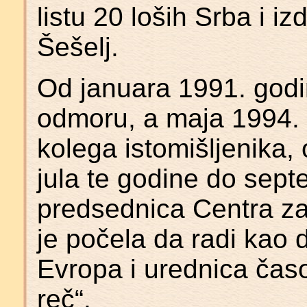
listu 20 loših Srba i iz
Šešelj.
Od januara 1991. godi
odmoru, a maja 1994. 
kolega istomišljenika
jula te godine do sept
predsednica Centra za
je počela da radi kao
Evropa i urednica časop
reč“.