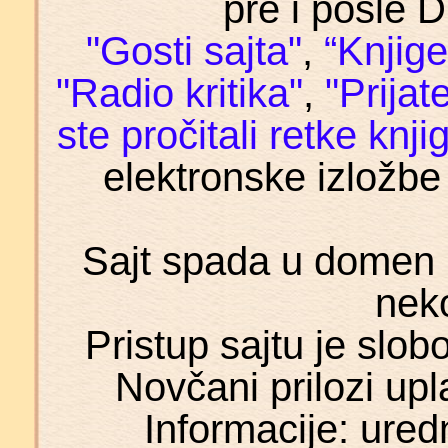
pre i posle 
"Gosti sajta"
,
“Knjige
"Radio kritika"
,
"Prijate
ste pročitali retke knji
elektronske izložb
Sajt spada u domen n
nek
Pristup sajtu je slo
Novčani prilozi upl
Informacije: ured