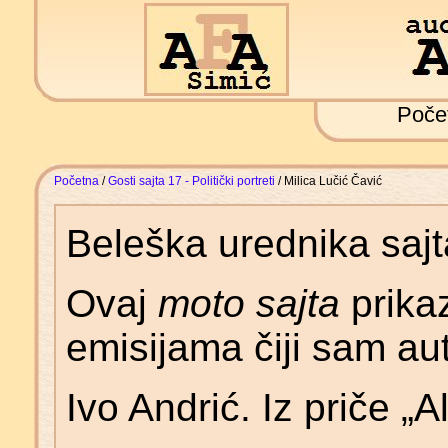
Poče
Početna
/
Gosti sajta 17 - Politički portreti
/ Milica Lučić Čavić
Beleška urednika saj
Ovaj
moto sajta
prika
emisijama čiji sam aut
Ivo Andrić. Iz priče „A