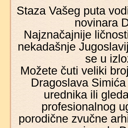
Staza Vašeg puta vodi 
novinara 
Najznačajnije ličnosti 
nekadašnje Jugoslavije
se u izl
Možete čuti veliki br
Dragoslava Simića 
urednika ili gleda
profesionalnog u
porodične zvučne arh