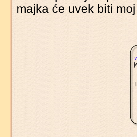
majka će uvek biti moj 
j