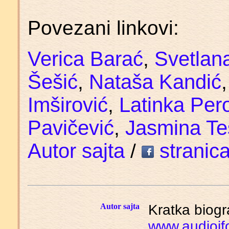
Povezani linkovi:
Verica Barać
Svetlan
,
Šešić
Nataša Kandić
,
Imširović
Latinka Per
,
Pavičević
Jasmina Te
,
Autor sajta
stranica
/
Autor sajta
Kratka biogr
www.audioif