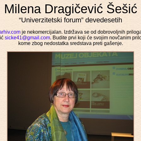
Milena Dragičević Šešić
“Univerzitetski forum” devedesetih
arhiv.com
je nekomercijalan. Izdržava se od dobrovoljnih prilog
ić
sicke41@gmail.com
. Budite prvi koji će svojim novčanim pri
kome zbog nedostatka sredstava preti gašenje.