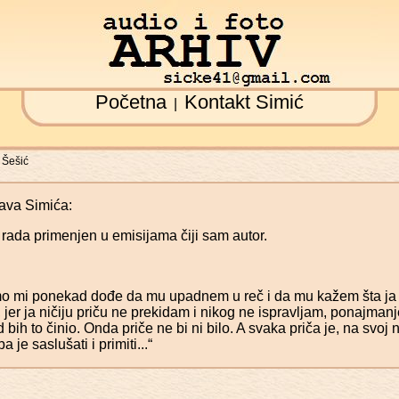
Početna
Kontakt Simić
|
 Šešić
ava Simića:
 rada primenjen u emisijama čiji sam autor.
mo mi ponekad dođe da mu upadnem u reč i da mu kažem šta ja 
, jer ja ničiju priču ne prekidam i nikog ne ispravljam, ponajmanj
 bih to činio. Onda priče ne bi ni bilo. A svaka priča je, na svoj
a je saslušati i primiti...“