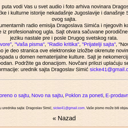
puta vodi Vas u svet audio i foto arhiva novinara Drago
ičke i kulturne istorije nekadašnje Jugoslavije i današnje 
ovog sajta.
kumentarnih radio emisija Dragoslava Simića i njegovih ko
ene iz profesionalnog ugla. Sajt otvara sačuvane porodič
jeziku nastale pre i posle Drugog svetskog rata.
ovore”
,
"Vaša pisma"
,
"Radio kritika"
,
"Prijatelji sajta"
, "No
 je deo stranica ove elektronske izložbe okrenute novi
 spada u domen nematerijalne kulture. Sajt je nekomercij
obodan. Podržite ga donacijom. Novčani prilozi uplaćuju s
ormacije: urednik sajta Dragoslav Simić
sicke41@gmail.
oreno o sajtu
Novo na sajtu
Poklon za poneti
E-prodav
,
,
,
su urednika sajta: Dragoslav Simić,
sicke41@gmail.com
. Vaše pismo može biti objav
« Nazad