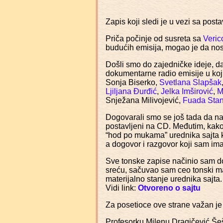
Zapis koji sledi je u vezi sa post
Priča počinje od susreta sa
Veric
budućih emisija, mogao je da nosi 
Došli smo do zajedničke ideje, da
dokumentarne radio emisije u koji
Sonja Biserko,
Svetlana Slapšak
Ljiljana Đurđić
,
Jelka Imširović
,
M
Snježana Milivojević,
Fuada Stan
Dogovarali smo se još tada da nači
postavljeni na CD. Međutim, kako t
“hod po mukama” urednika sajta ko
a dogovor i razgovor koji sam im
Sve tonske zapise načinio sam do 
sreću, sačuvao sam ceo tonski mat
materijalno stanje urednika sajta.
Vidi link:
Otvoreno o sajtu
Za posetioce ove strane važan je
Profesorku Milenu Dragičević Šeš