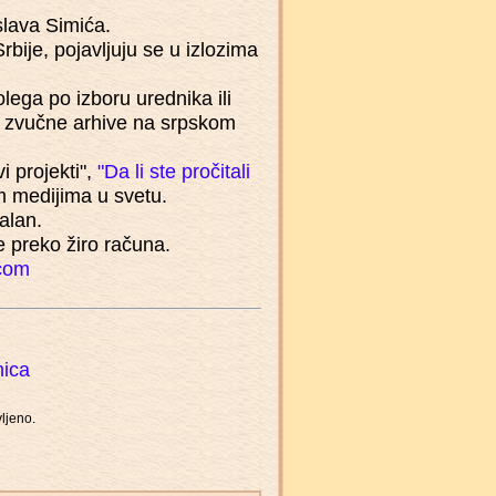
slava Simića.
Srbije, pojavljuju se u izlozima
lega po izboru urednika ili
ne zvučne arhive na srpskom
vi projekti",
"Da li ste pročitali
m medijima u svetu.
alan.
e preko žiro računa.
com
nica
ljeno.