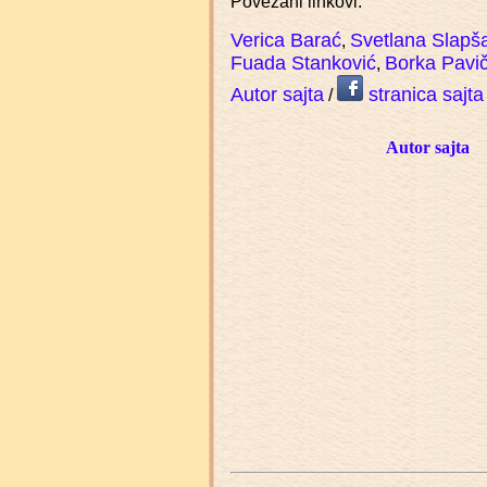
Povezani linkovi:
Verica Barać
Svetlana Slapš
,
Fuada Stanković
Borka Pavič
,
Autor sajta
stranica sajta
/
Autor sajta