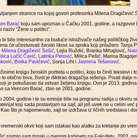
avljanjem stranice na kojoj govori profesorka Milena Dragičević 
om Barać
koju sam upoznao u Čačku 2001. godine, a razgovor koj
naziv “Žene u politici”.
 bi bilo interesantno za buduće istraživače našeg političkog ži
ma će učestvovati ženski likovi sa spiska koji prilažem: Tanja P
,
Milena Dragičević Šešić
, Lejla Ruždić, Branka Mihajlović,
Nat
ilica Lučić Čavić
,
Latinka Perović
, Milica Pešić, Marina Blagoj
ković
,
Borka Pavičević
, Sonja Liht i
Jasmina Tešanović
.
nimo knjigu ženskih portreta u politici, koju bi činili tekstovi i
o obično biva, život je diktirao dragačija rešenja. Pisati dalje n
ji je pokušavao da ostvari željenu knjigu. Ovo je 2013. godina
ao sa Vericom Barać, zbio se 2001. godine.
2004. godine i te su emisije bile na programu radija u okviru se
erijal koji sada postavljam na sajt, ali još uvek ne u celini ve
 Kao što je napomenuto, sajt se izdržava iz ličnih sredstava i don
 vremenski okvir koji sam istakao kao alatku za kretanje po vr
ić snimio sam tonski u njenom kabinetu na Fakultetu, 2003. go