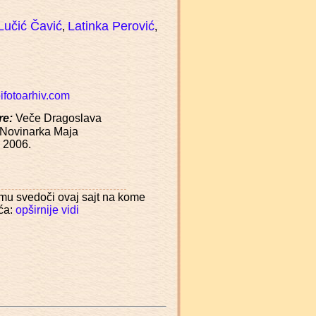
 Lučić Čavić
Latinka Perović
,
,
fotoarhiv.com
re:
Veče Dragoslava
 Novinarka Maja
) 2006.
emu svedoči ovaj sajt na kome
ća:
opširnije vidi