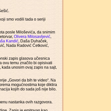
Šešić.
i smo vodili tada o seriji
vota posle Miloševića, da snimim
etorvar,
Olivera Milosavljević
,
aša Kandić
, Daša Duhaček,
ević, Nada Radović Ćetković,
 tonski zapis glasova učesnica
a ovu temu značilo bi opisivati
, kada unosim ovaj zapis na sajt,
rije „Govori da bih te video“. Na
ć prema mogućnostima koje diktira
acija kojih do sada još nije bilo.
emenu nastanka ovih razgovora.
dine. Zapis je emitovan kao