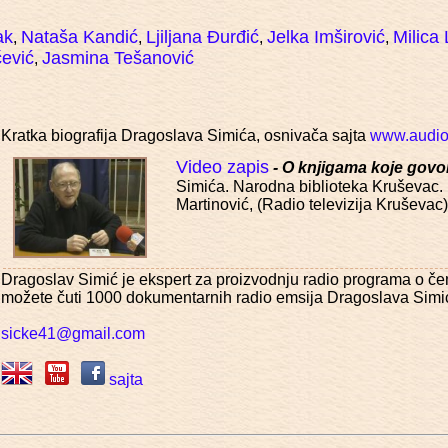
ak
Nataša Kandić
Ljiljana Đurđić
Jelka Imširović
Milica
,
,
,
,
ević
Jasmina Tešanović
,
Kratka biografija Dragoslava Simića, osnivača sajta
www.audioi
Video zapis
- O knjigama koje govo
Simića. Narodna biblioteka Kruševac.
Martinović, (Radio televizija Kruševac
Dragoslav Simić je ekspert za proizvodnju radio programa o č
možete čuti 1000 dokumentarnih radio emsija Dragoslava Simi
sicke41@gmail.com
sajta