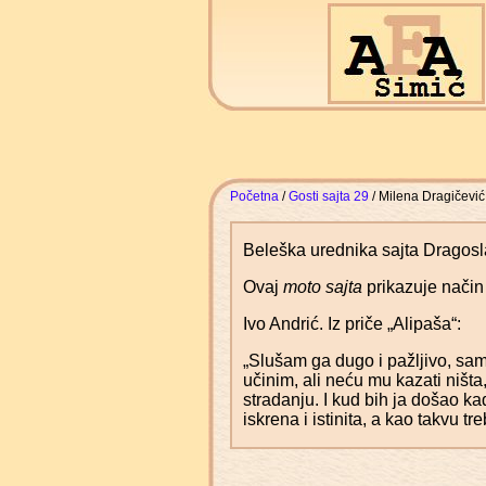
Početna
/
Gosti sajta 29
/ Milena Dragičević
Beleška urednika sajta Dragosl
Ovaj
moto sajta
prikazuje način
Ivo Andrić. Iz priče „Alipaša“:
„Slušam ga dugo i pažljivo, sa
učinim, ali neću mu kazati ništa
stradanju. I kud bih ja došao kad
iskrena i istinita, a kao takvu treb