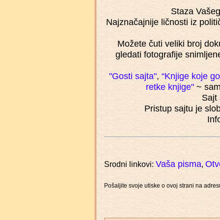
Staza Vašeg 
Najznačajnije ličnosti iz polit
Možete čuti veliki broj do
gledati fotografije snimlj
"Gosti sajta"
,
“Knjige koje g
retke knjige"
~ samo
Sajt
Pristup sajtu je sl
Inf
Vaša pisma
Otv
Srodni linkovi:
,
Pošaljite svoje utiske o ovoj strani na adre