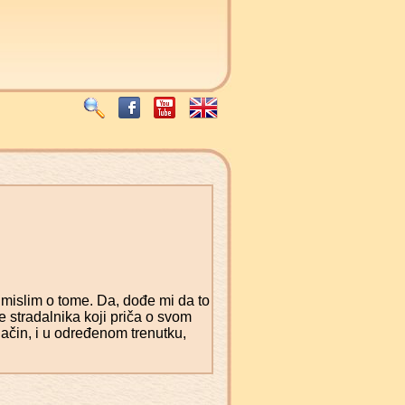
mislim o tome. Da, dođe mi da to
e stradalnika koji priča o svom
 način, i u određenom trenutku,