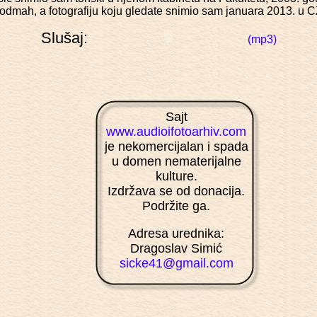
odmah, a fotografiju koju gledate snimio sam januara 2013. u
Slušaj:
(mp3)
Sajt
www.audioifotoarhiv.com
je nekomercijalan i spada
u domen nematerijalne
kulture.
Izdržava se od donacija.
Podržite ga.
Adresa urednika:
Dragoslav Simić
sicke41@gmail.com